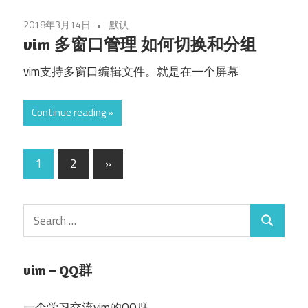
2018年3月14日
默认
vim 多窗口管理 如何切换和分组
vim支持多窗口编辑文件。就是在一个屏幕
Continue reading
文
Next
1
2
»
Posts
章
分
Search
Search
for:
页
vim – QQ群
一个学习交流vim的QQ群